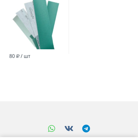
80
/ шт
Р