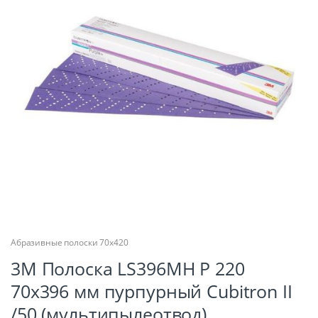
Абразивные полоски 70х420
3М Полоска LS396MH Р 220
70х396 мм пурпурный Cubitron II
/50 (мультипылеотвод)