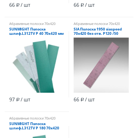
66
/ шт
66
/ шт
Р
Р
Абразивные полоски 70х420
Абразивные полоски 70х420
SUNMIGHT Полоска
SIA Полоска 1950 siaspeed
шлиф.L312TV Р 40 70х420 мм
70х420 без отв. Р120 /50
зелёная без отв, на липучке
/50
97
/ шт
66
/ шт
Р
Р
Абразивные полоски 70х420
SUNMIGHT Полоска
шлиф.L312TV Р 180 70х420
мм зелёная без отв, на
липучке /100