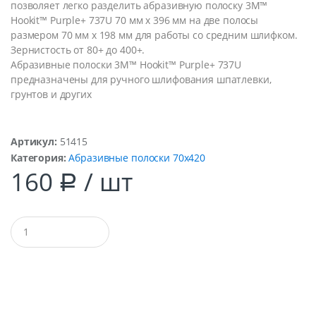
позволяет легко разделить абразивную полоску 3M™
Hookit™ Purple+ 737U 70 мм x 396 мм на две полосы
размером 70 мм х 198 мм для работы со средним шлифком.
Зернистость от 80+ до 400+.
Абразивные полоски 3M™ Hookit™ Purple+ 737U
предназначены для ручного шлифования шпатлевки,
грунтов и других
Артикул:
51415
Категория:
Абразивные полоски 70х420
160
/ шт
Р
Q
u
a
n
t
i
t
y