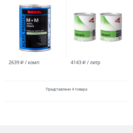
1л+0,34л /6
выравниватель белый 3.5Л
2639
/ комп
4143
/ литр
Р
Р
Представлено 4 товара