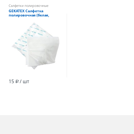
Салфетки полировочные
GEKATEX Салфетка
полировочная (белая,
ячеистая) 32х40мм
(уп.50шт.)
15
/ шт
Р