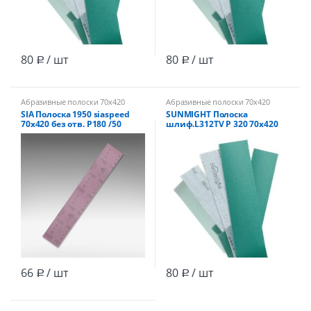
80
/ шт
80
/ шт
Р
Р
Абразивные полоски 70х420
Абразивные полоски 70х420
SIA Полоска 1950 siaspeed
SUNMIGHT Полоска
70х420 без отв. Р180 /50
шлиф.L312TV Р 320 70х420
мм зелёная без отв, на
липучке /100
66
/ шт
80
/ шт
Р
Р