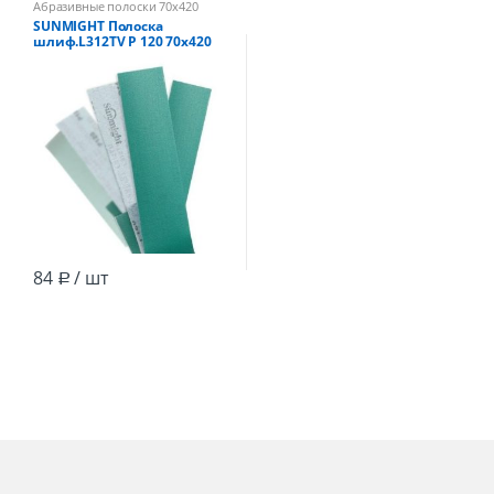
Абразивные полоски 70х420
SUNMIGHT Полоска
шлиф.L312TV Р 120 70х420
мм зелёная без отв, на
липучке /100
84
/ шт
Р