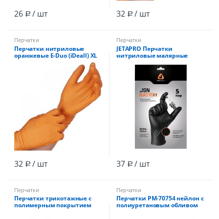
26
/ шт
32
/ шт
Р
Р
Перчатки
Перчатки
Перчатки нитриловые
JETAPRO Перчатки
оранжевые E-Duo (iDeall) XL
нитриловые малярные
(Малазия) /50шт
(промо) L NATRIX
,нескользящие,черн,
толщ.0.15мм /10
32
/ шт
37
/ шт
Р
Р
Перчатки
Перчатки
Перчатки трикотажные с
Перчатки PM-70754 нейлон с
полимерным покрытием
полиуретановым обливом