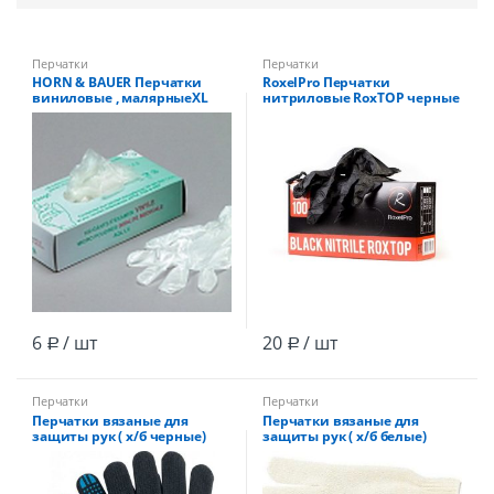
Перчатки
Перчатки
HORN & BAUER Перчатки
RoxelPro Перчатки
виниловые , малярныеXL
нитриловые RoxTOP черные
XXL (красная коробка) /90шт
6
/ шт
20
/ шт
Р
Р
Перчатки
Перчатки
Перчатки вязаные для
Перчатки вязаные для
защиты рук ( х/б черные)
защиты рук ( х/б белые)
5нитковые 10 класс
5нитковые 10класс