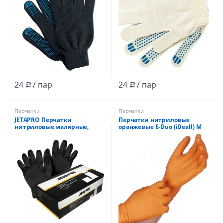
24
/ пар
24
/ пар
Р
Р
Перчатки
Перчатки
JETAPRO Перчатки
Перчатки нитриловые
нитриловые малярные,
оранжевые E-Duo (iDeall) М
черные, М /уп.100шт
(Малазия) /50шт