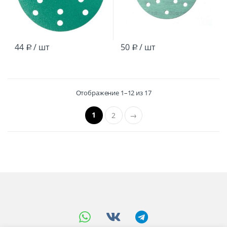
44
/ шт
50
/ шт
Р
Р
Отображение 1–12 из 17
1
2
→