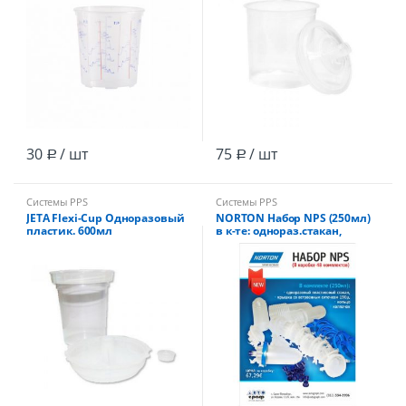
30
/ шт
75
/ шт
Р
Р
Системы PPS
Системы PPS
JETA Flexi-Cup Одноразовый
NORTON Набор NPS (250мл)
пластик. 600мл
в к-те: однораз.стакан,
стакан+крышка PPS с
крышка с фильтром190мкм,
фильтром 190µ /9шт/ 45шт/
кольцо, колпачок /48шт