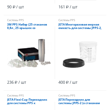
90
/ шт
161
/ шт
Р
Р
Системы PPS
Системы PPS
3М PPS Набор (25 стаканов
JETA Многоразовая мерная
0,8л , 25 крышек cо
емкость для системы JPPS-2,
встроенным фильтром
с фиксир.кольцом /200
200мкм, колпачок 2)
236
/ шт
400
/ шт
Р
Р
Системы PPS
Системы PPS
JETA Flexi-Cup Переходник
JETA Переходник для
для системы PPS к
системы JPPS-2 (к стаканам
краскопультам IWATA, SATA
596600) к IWATA, SATA-95,JETA
(92-95), JETA
2000/3000/500/827