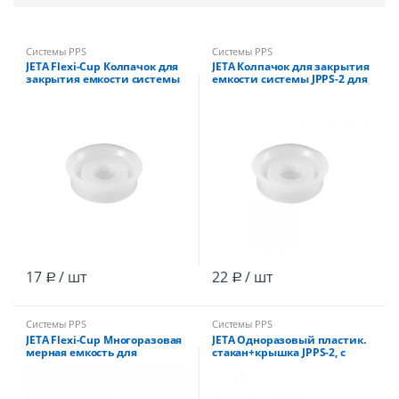
Системы PPS
Системы PPS
JETA Flexi-Cup Колпачок для
JETA Колпачок для закрытия
закрытия емкости системы
емкости системы JPPS-2 для
PPS при хранении краски
хранения краски /50шт/
/45шт/
17
/ шт
22
/ шт
Р
Р
Системы PPS
Системы PPS
JETA Flexi-Cup Многоразовая
JETA Одноразовый пластик.
мерная емкость для
стакан+крышка JPPS-2, с
системы PPS, шкалы для
ситечком 190мкм 600мл /50
смешивания /5