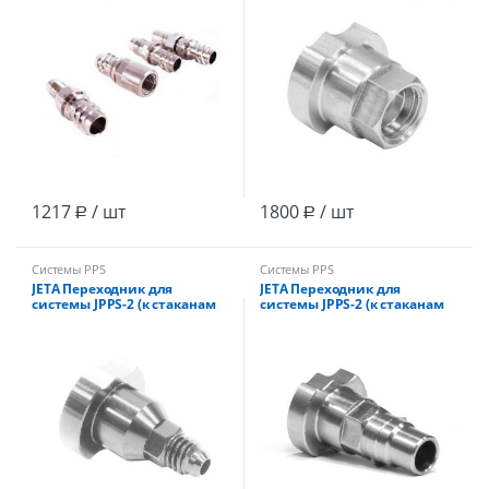
1217
/ шт
1800
/ шт
Р
Р
Системы PPS
Системы PPS
JETA Переходник для
JETA Переходник для
системы JPPS-2 (к стаканам
системы JPPS-2 (к стаканам
596600) к краскопультам
596600) к краскопультам
Walcom серии Genesi,
DeVilbiss,JP400, JP5000;JP550
Kombat)