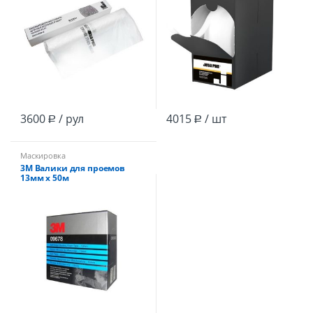
3600
/ рул
4015
/ шт
Р
Р
Маскировка
3М Валики для проемов
13мм х 50м