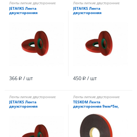
Ленты липкие двусторонние
Ленты липкие двусторонние
JETA/IKS Лента
JETA/IKS Лента
двухсторонняя
двухсторонняя
пеноакриловая 6мм* 5м
пеноакриловая 9мм* 5м
прозрачная /145
прозрачная /102
366
/ шт
450
/ шт
Р
Р
Ленты липкие двусторонние
Ленты липкие двусторонние
JETA/IKS Лента
TESKOM Лента
двухсторонняя
двухсторонняя 9мм*5м,
пеноакриловая 12 мм* 5м
черная, 1.1мм, до 120С HSA
прозрачная /78
/24