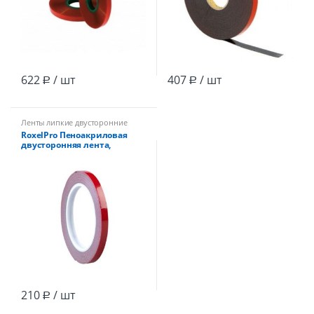
622
/ шт
407
/ шт
Р
Р
Ленты липкие двусторонние
RoxelPro Пеноакриловая
двусторонняя лента,
толшина 0,8мм, 6мм х 5м,
серая
210
/ шт
Р