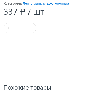
Категория:
Ленты липкие двусторонние
337
/ шт
Р
Q
u
a
n
t
i
t
y
Похожие товары