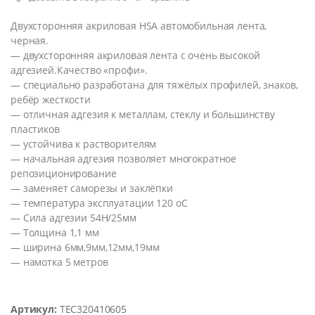
Двухсторонняя акриловая HSA автомобильная лента,
черная.
— двухсторонняя акриловая лента с очень высокой
адгезией.Качество «профи».
— специально разработана для тяжёлых профилей, знаков,
ребёр жесткости
— отличная адгезия к металлам, стеклу и большинству
пластиков
— устойчива к растворителям
— начальная адгезия позволяет многократное
репозиционирование
— заменяет саморезы и заклёпки
— температура эксплуатации 120 оС
— Сила адгезии 54H/25мм
— Толщина 1,1 мм
— ширина 6мм,9мм,12мм,19мм
— намотка 5 метров
Артикул:
TEC320410605