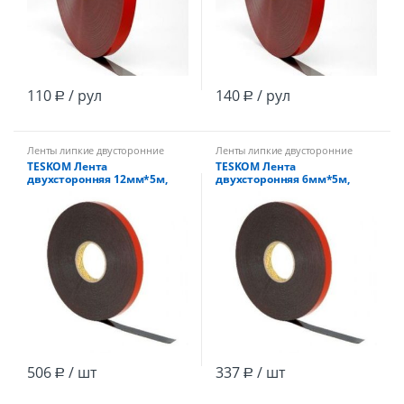
110
/ рул
140
/ рул
Р
Р
Ленты липкие двусторонние
Ленты липкие двусторонние
TESKOM Лента
TESKOM Лента
двухсторонняя 12мм*5м,
двухсторонняя 6мм*5м,
черная, 1.1мм, до 120С HSA
черная, 1.1мм, до 120С HSA
/12
/24
506
/ шт
337
/ шт
Р
Р