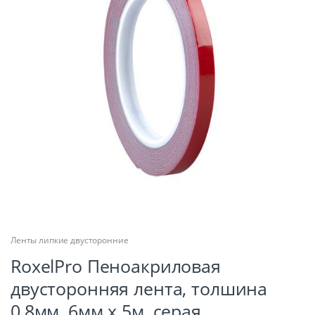
Ленты липкие двусторонние
RoxelPro Пеноакриловая
двусторонняя лента, толшина
0,8мм, 6мм х 5м, серая