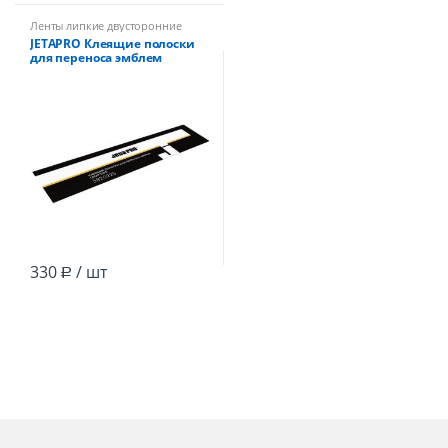
Ленты липкие двусторонние
JETAPRO Клеящие полоски
для переноса эмблем
50х300мм , 10шт/упак
330
/ шт
Р