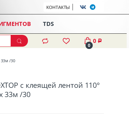
КОНТАКТЫ
ПИГМЕНТОВ
TDS
0
Р
0
 33м /30
OXTOP с клеящей лентой 110°
х 33м /30