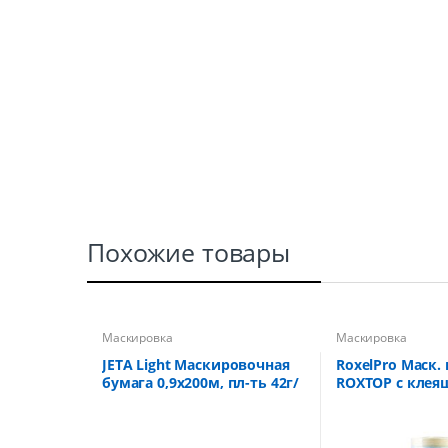
Похожие товары
Маскировка
Маскировка
JETA Light Маскировочная
RoxelPro Маск.
бумага 0,9х200м, пл-ть 42г/
ROXTOP с клея
м
110° со стат.э
1800мм х 33м /