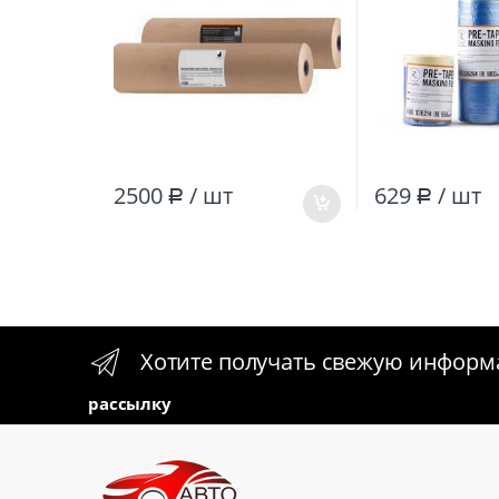
2500
/ шт
629
/ шт
Р
Р
Хотите получать свежую инфор
рассылку