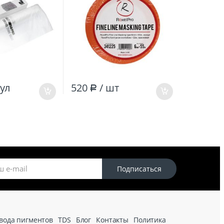
рул
520
/ шт
Р
Подписаться
вода пигментов
TDS
Блог
Контакты
Политика