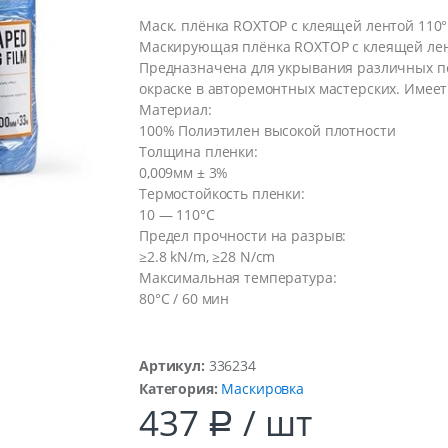
Маск. плёнка ROXTOP с клеящей лентой 110° 
Маскирующая плёнка ROXTOP с клеящей лент
Предназначена для укрывания различных по
окраске в авторемонтных мастерских. Имее
Материал:
100% Полиэтилен высокой плотности
Толщина пленки:
0,009мм ± 3%
Термостойкость пленки:
10 — 110°C
Предел прочности на разрыв:
≥2.8 kN/m, ≥28 N/cm
Максимальная температура:
80°C / 60 мин
Артикул:
336234
Категория:
Маскировка
437
/ шт
Р