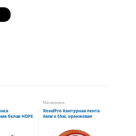
Маскировка
енка
RoxelPro Контурная лента
ая белая HDPE
6мм х 55м, оранжевая
м в
аковке