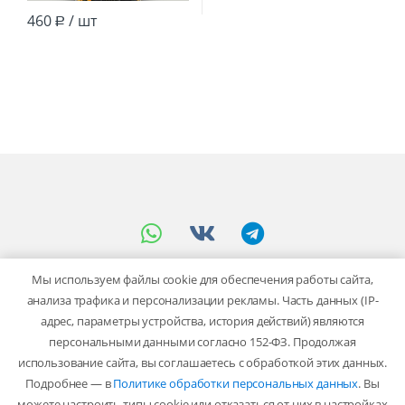
460
/ шт
Р
Мы используем файлы cookie для обеспечения работы сайта,
анализа трафика и персонализации рекламы. Часть данных (IP-
адрес, параметры устройства, история действий) являются
персональными данными согласно 152-ФЗ. Продолжая
использование сайта, вы соглашаетесь с обработкой этих данных.
Остались вопросы? мы
Подробнее — в
Политике обработки персональных данных
. Вы
работаем с 9:00 до 18:00!
можете
настроить типы cookie
или отказаться от них в настройках