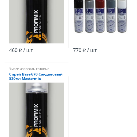
460
/ шт
770
/ шт
Р
Р
Эмали аэрозоль готовые
Спрей Base 670 Сандаловый
520мл Mastermix