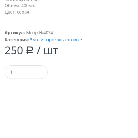
Объем: 400мл.
Цвет: серая
Артикул:
Motip №4074
Категория:
Эмали аэрозоль готовые
250
/ шт
Р
Q
u
a
n
t
i
t
y