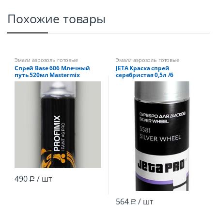
Похожие товары
Эмали аэрозоль готовые
Эмали аэрозоль готовые
Спрей Base 606 Млечный
JETA Краска спрей
путь 520мл Mastermix
серебристая 0,5л /6
490
/ шт
Р
564
/ шт
Р