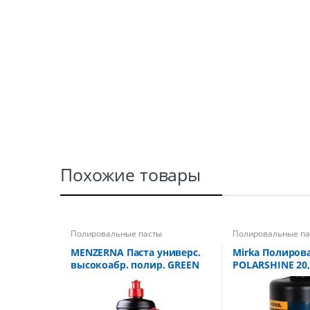
Похожие товары
Полировальные пасты
Полировальные па
Полировальные со
стекол
MENZERNA Паста универс.
Mirka Полиров
высокоабр. полир. GREEN
POLARSHINE 20
LINE Super Heavy Cut 300,
Одношаговая, 1
1,0л /6