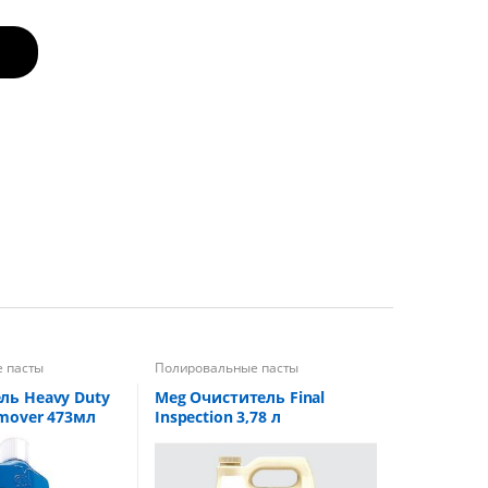
 пасты
Полировальные пасты
ль Heavy Duty
Meg Очиститель Final
emover 473мл
Inspection 3,78 л
ления с
х поверхностей