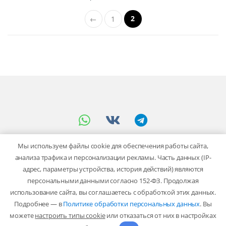
2
←
1
Мы используем файлы cookie для обеспечения работы сайта,
анализа трафика и персонализации рекламы. Часть данных (IP-
адрес, параметры устройства, история действий) являются
персональными данными согласно 152-ФЗ. Продолжая
использование сайта, вы соглашаетесь с обработкой этих данных.
Остались вопросы? мы
Подробнее — в
Политике обработки персональных данных
. Вы
работаем с 9:00 до 18:00!
можете
настроить типы cookie
или отказаться от них в настройках
+7-903-900-66-36