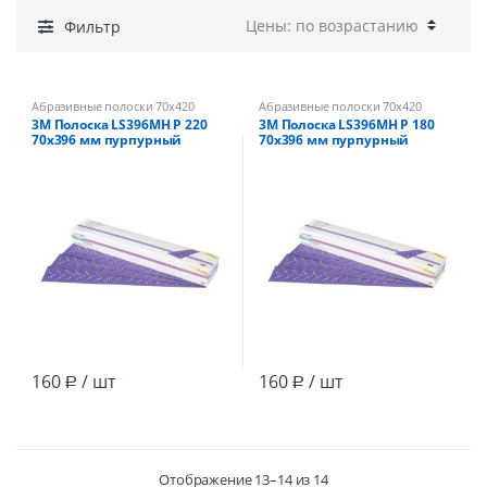
Фильтр
Абразивные полоски 70х420
Абразивные полоски 70х420
3М Полоска LS396MH Р 220
3М Полоска LS396MH Р 180
70х396 мм пурпурный
70х396 мм пурпурный
Cubitron II /50
Cubitron II /50
(мультипылеотвод)
(мультипылеотвод)
160
/ шт
160
/ шт
Р
Р
Отображение 13–14 из 14